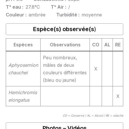
T° eau :
27.8°C
T° Air :
/
Couleur :
ambrée
Turbidité :
moyenne
Espèce(s) observée(s
)
Espèces
Observations
CO
AL
RE
Peu nombreux,
Aphyosemion
mâles de deux
X
chauchei
couleurs différentes
(bleu ou jaune)
Hemichromis
X
elongatus
CO = Conservé / AL = Alcool / RE = relaché
Photos – Vidéos