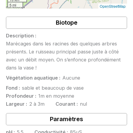
5 mi
OpenStreetMap
Biotope
Description :
Marécages dans les racines des quelques arbres
présents. Le ruisseau principal passe juste à côté
avec un débit moyen. On s’enfonce profondément
dans la vase !
Végétation aquatique :
Aucune
Fond :
sable et beaucoup de vase
Profondeur :
1m en moyenne
Largeur :
2 à 3m
Courant :
nul
Paramètres
pH :
5.5
Conductivité :
85µS