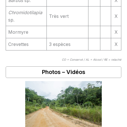
Barbus
sp.
X
Chromidotilapia
Très vert
X
sp.
Mormyre
X
Crevettes
3 espèces
X
CO = Conservé / AL = Alcool / RE = relaché
Photos – Vidéos