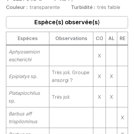
Couleur :
transparente
Turbidité :
très faible
Espèce(s) observée(s
)
Espèces
Observations
CO
AL
RE
Aphyosemion
X
escherichi
Très joli. Groupe
Epiplatys
sp.
X
X
ansorgi ?
Plataplochilus
Très joli
X
X
sp.
Barbus aff
X
trispilominus