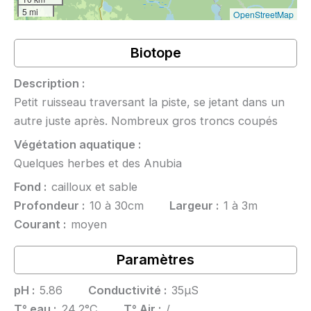
5 mi
OpenStreetMap
Biotope
Description :
Petit ruisseau traversant la piste, se jetant dans un
autre juste après. Nombreux gros troncs coupés
Végétation aquatique :
Quelques herbes et des Anubia
Fond :
cailloux et sable
Profondeur :
10 à 30cm
Largeur :
1 à 3m
Courant :
moyen
Paramètres
pH :
5.86
Conductivité :
35µS
T° eau :
24.2°C
T° Air :
/