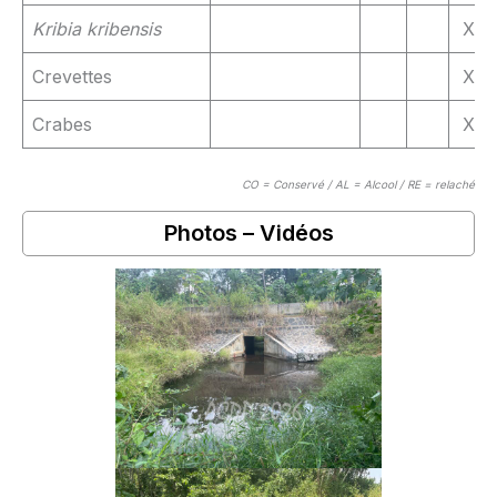
Kribia kribensis
X
Crevettes
X
Crabes
X
CO = Conservé / AL = Alcool / RE = relaché
Photos – Vidéos