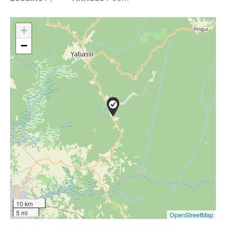
+
−
10 km
5 mi
OpenStreetMap