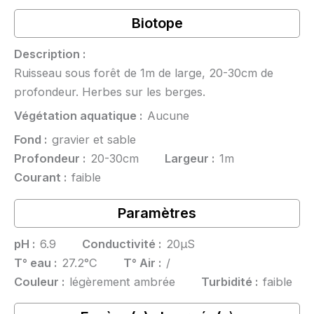
Biotope
Description :
Ruisseau sous forêt de 1m de large, 20-30cm de
profondeur. Herbes sur les berges.
Végétation aquatique :
Aucune
Fond :
gravier et sable
Profondeur :
20-30cm
Largeur :
1m
Courant :
faible
Paramètres
pH :
6.9
Conductivité :
20µS
T° eau :
27.2°C
T° Air :
/
Couleur :
légèrement ambrée
Turbidité :
faible