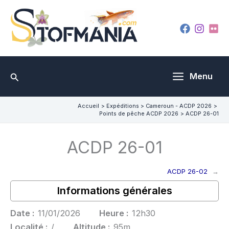
Aller
au
contenu
Rechercher
Menu
Accueil
Expéditions
Cameroun - ACDP 2026
Points de pêche ACDP 2026
ACDP 26-01
ACDP 26-01
ACDP 26-02
→
Informations générales
Date :
11/01/2026
Heure :
12h30
Localité :
/
Altitude :
95m