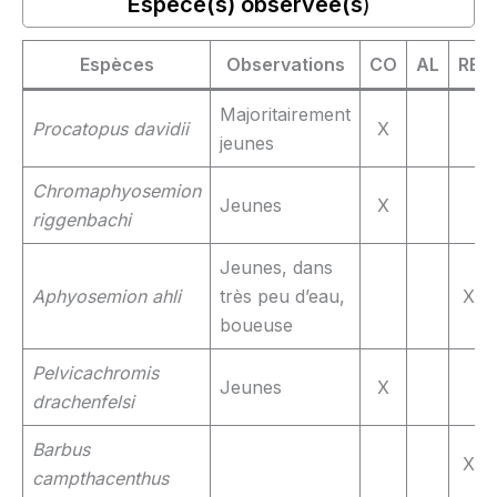
Espèce(s) observée(s
)
Espèces
Observations
CO
AL
RE
Majoritairement
Procatopus davidii
X
jeunes
Chromaphyosemion
Jeunes
X
riggenbachi
Jeunes, dans
Aphyosemion ahli
très peu d’eau,
X
boueuse
Pelvicachromis
Jeunes
X
drachenfelsi
Barbus
X
campthacenthus