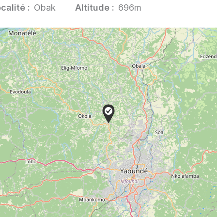
calité :
Obak
Altitude :
696m