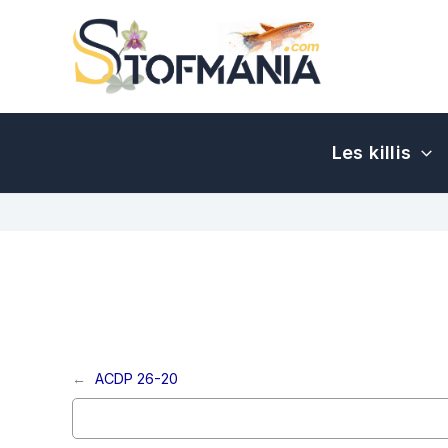
Aller
au
contenu
Les killis
←
ACDP 26-20