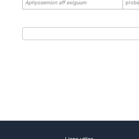
Aphyosemion aff exiguum
proba