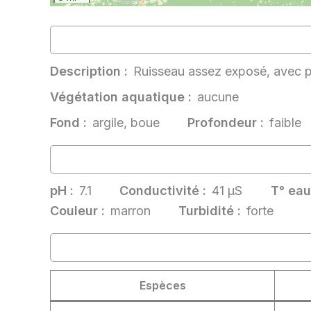
Description :
Ruisseau assez exposé, avec 
Végétation aquatique :
aucune
Fond :
argile, boue
Profondeur :
faible
pH :
7.1
Conductivité :
41 µS
T° eau
Couleur :
marron
Turbidité :
forte
Espèces