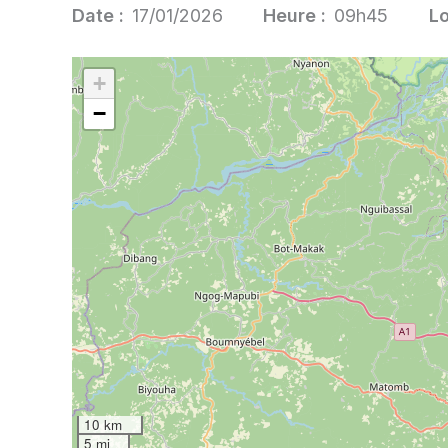
Date :
17/01/2026
Heure :
09h45
Lo
+
−
10 km
5 mi