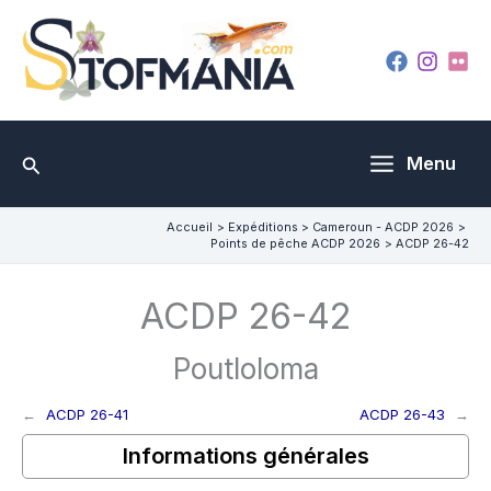
Aller
au
contenu
Rechercher
Menu
Accueil
Expéditions
Cameroun - ACDP 2026
Points de pêche ACDP 2026
ACDP 26-42
ACDP 26-42
Poutloloma
←
ACDP 26-41
ACDP 26-43
→
Informations générales