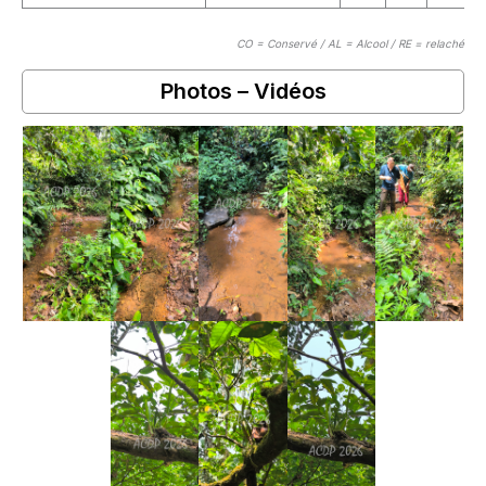
CO = Conservé / AL = Alcool / RE = relaché
Photos – Vidéos