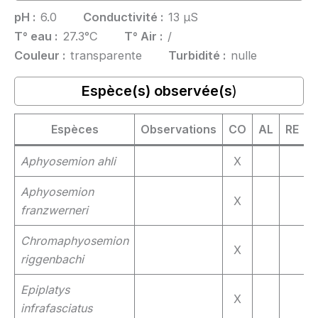
pH :
6.0
Conductivité :
13 µS
T° eau :
27.3°C
T° Air :
/
Couleur :
transparente
Turbidité :
nulle
Espèce(s) observée(s
)
Espèces
Observations
CO
AL
RE
Aphyosemion ahli
X
Aphyosemion
X
franzwerneri
Chromaphyosemion
X
riggenbachi
Epiplatys
X
infrafasciatus