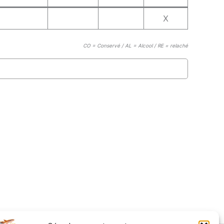
X
CO = Conservé / AL = Alcool / RE = relaché