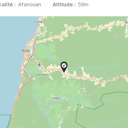
alité :
Afanouan
Altitude :
59m