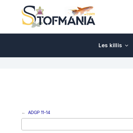
Aller
au
contenu
Les killis
←
ADGP 11-14