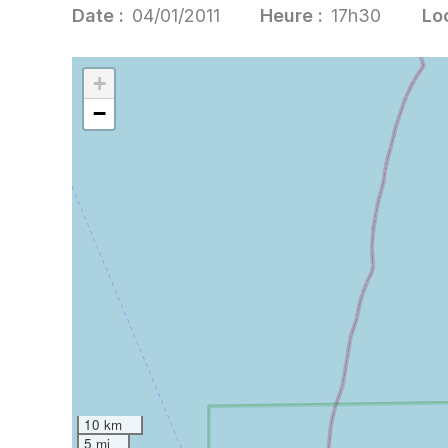
Date :
04/01/2011
Heure :
17h30
Loc
+
−
10 km
5 mi