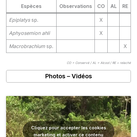
Espèces
Observations
CO
AL
RE
Epiplatys
sp.
X
Aphyosemion ahli
X
Macrobrachium
sp.
X
CO = Conservé / AL = Alcool / RE = relaché
Photos – Vidéos
Cliquez pour accepter les cookies
marketing et activer ce contenu