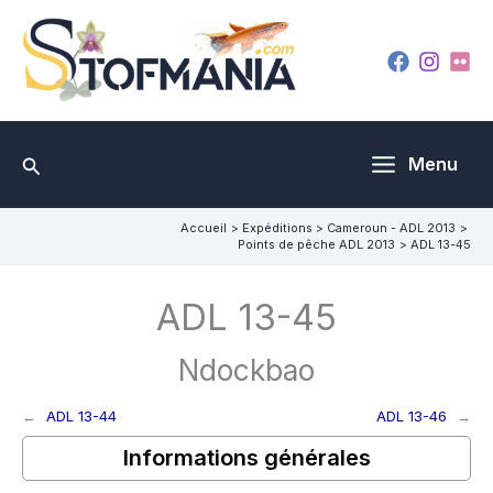
Aller
au
contenu
Rechercher
Menu
Accueil
Expéditions
Cameroun - ADL 2013
Points de pêche ADL 2013
ADL 13-45
ADL 13-45
Ndockbao
←
ADL 13-44
ADL 13-46
→
Informations générales