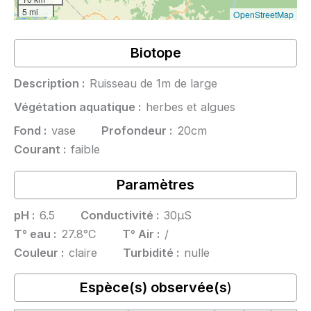
5 mi
OpenStreetMap
Biotope
Description :
Ruisseau de 1m de large
Végétation aquatique :
herbes et algues
Fond :
vase
Profondeur :
20cm
Courant :
faible
Paramètres
pH :
6.5
Conductivité :
30µS
T° eau :
27.8°C
T° Air :
/
Couleur :
claire
Turbidité :
nulle
Espèce(s) observée(s
)