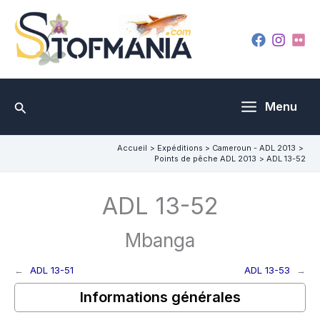
Aller
au
contenu
Rechercher
Menu
Accueil
Expéditions
Cameroun - ADL 2013
Points de pêche ADL 2013
ADL 13-52
ADL 13-52
Mbanga
←
ADL 13-51
ADL 13-53
→
Informations générales