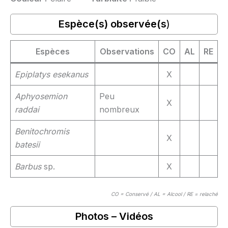
Espèce(s) observée(s
)
Espèces
Observations
CO
AL
RE
Epiplatys esekanus
X
Aphyosemion
Peu
X
raddai
nombreux
Benitochromis
X
batesii
Barbus
sp.
X
CO = Conservé / AL = Alcool / RE = relaché
Photos – Vidéos