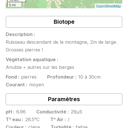
5 mi
OpenStreetMap
Biotope
Description :
Ruisseau descendant de la montagne, 2m de large.
Grosses pierres !
Végétation aquatique :
Anubia + autres sur les berges
Fond :
pierres
Profondeur :
10 à 30cm
Courant :
moyen
Paramètres
pH :
6.96
Conductivité :
29µS
T° eau :
26.5°C
T° Air :
/
Couleur :
claire
Turbidité :
faible