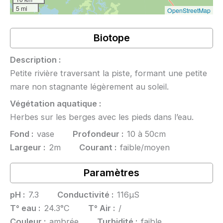
5 mi
OpenStreetMap
Biotope
Description :
Petite rivière traversant la piste, formant une petite
mare non stagnante légèrement au soleil.
Végétation aquatique :
Herbes sur les berges avec les pieds dans l’eau.
Fond :
vase
Profondeur :
10 à 50cm
Largeur :
2m
Courant :
faible/moyen
Paramètres
pH :
7.3
Conductivité :
116µS
T° eau :
24.3°C
T° Air :
/
Couleur :
ambrée
Turbidité :
faible