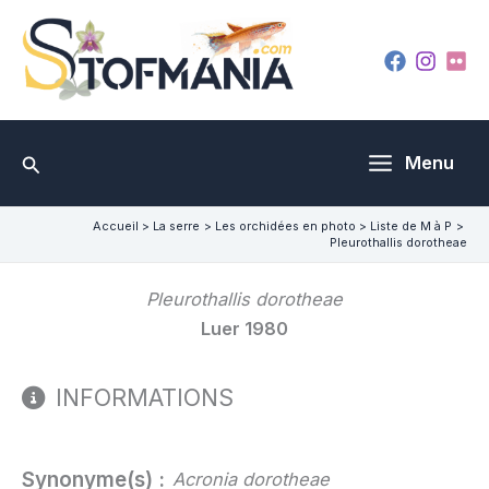
Aller
au
contenu
Rechercher
Menu
Accueil
La serre
Les orchidées en photo
Liste de M à P
Pleurothallis dorotheae
Pleurothallis dorotheae
Luer 1980
INFORMATIONS
Synonyme(s) :
Acronia dorotheae