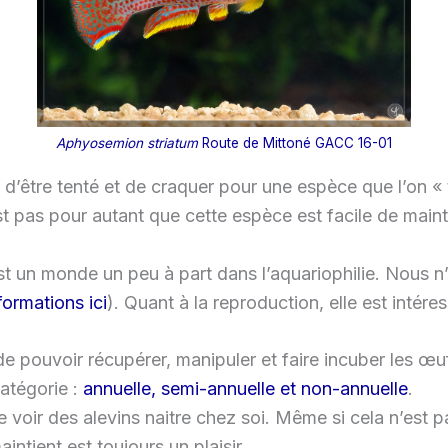
Aphyosemion striatum
Route de Mittoné GACC 16-01
ile d’être tenté et de craquer pour une espèce que l’on «
t pas pour autant que cette espèce est facile de maint
est un monde un peu à part dans l’aquariophilie. Nous n
formations ici
). Quant à la reproduction, elle est intére
 de pouvoir récupérer, manipuler et faire incuber les œu
catégorie :
annuelle, semi-annuelle et non-annuelle
.
t de voir des alevins naitre chez soi. Même si cela n’es
intient est toujours un plaisir.