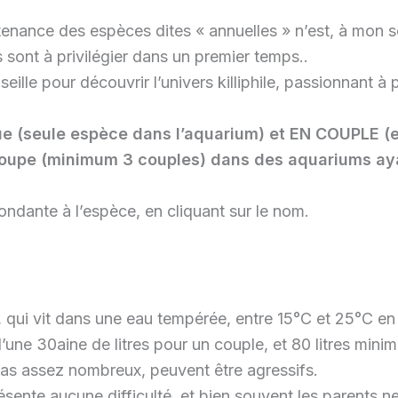
enance des espèces dites « annuelles » n’est, à mon sen
sont à privilégier dans un premier temps..
le pour découvrir l’univers killiphile, passionnant à pl
e (seule espèce dans l’aquarium) et EN COUPLE (et
roupe (minimum 3 couples) dans des aquariums aya
pondante à l’espèce, en cliquant sur le nom.
qui vit dans une eau tempérée, entre 15°C et 25°C en 
une 30aine de litres pour un couple, et 80 litres min
 pas assez nombreux, peuvent être agressifs.
sente aucune difficulté, et bien souvent les parents n