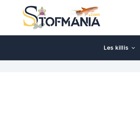
Aller
au
contenu
Les killis