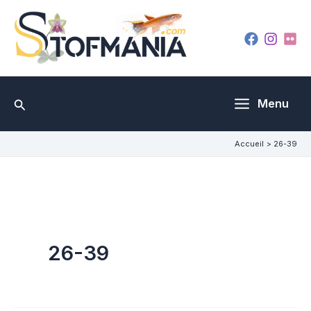
Aller
au
contenu
Rechercher
Menu
Accueil
26-39
26-39