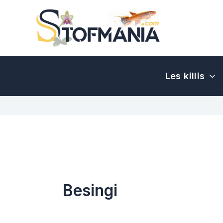
Aller
au
contenu
Les killis
Besingi