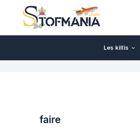
Aller
au
contenu
Les killis
faire