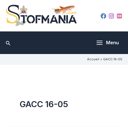
Aller
au
contenu
Rechercher
Menu
Accueil
GACC 16-05
GACC 16-05