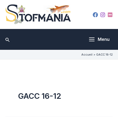
Aller
au
contenu
Rechercher
Menu
Accueil
GACC 16-12
GACC 16-12