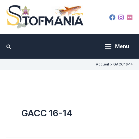
Aller
au
contenu
Rechercher
Menu
Accueil
GACC 16-14
GACC 16-14