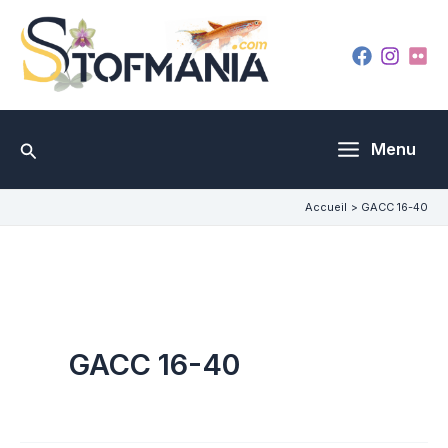
Aller
au
contenu
Rechercher
Menu
Accueil
GACC 16-40
GACC 16-40