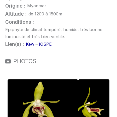
Origine :
Myanmar
Altitude :
de 1200 à 1500m
Conditions :
Epiphyte de climat tempéré, humide, très bonne
luminosité et très bien ventilé.
Lien(s) :
Kew
–
IOSPE
PHOTOS