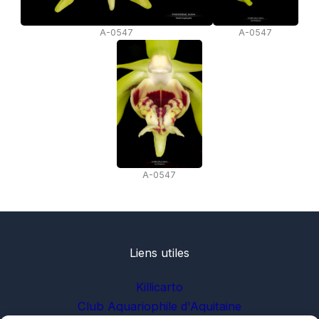
A-0547
A-0547
A-0547
Liens utiles
Killicarto
Club Aquariophile d'Aquitaine