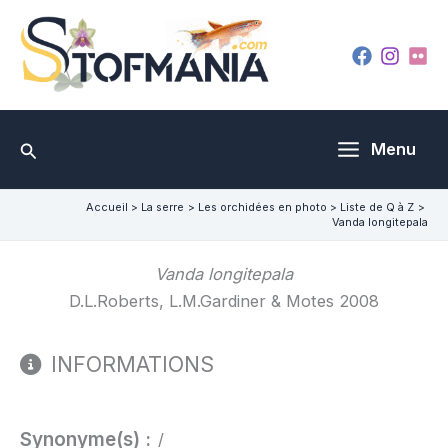
Aller
au
contenu
Rechercher
Menu
Accueil
La serre
Les orchidées en photo
Liste de Q à Z
Vanda longitepala
Vanda longitepala
D.L.Roberts, L.M.Gardiner & Motes 2008
INFORMATIONS
Synonyme(s) :
/