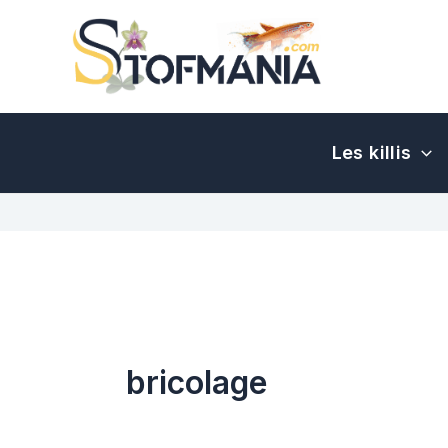
Aller
au
contenu
Les killis
bricolage