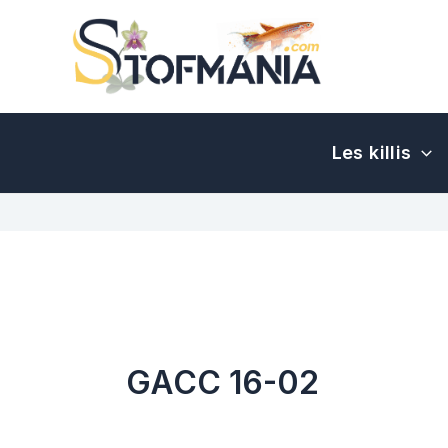
Aller
au
contenu
Les killis
GACC 16-02